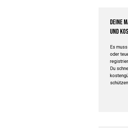
Deine M
und ko
Es muss 
oder teu
registrie
Du schnel
kostengü
schützen