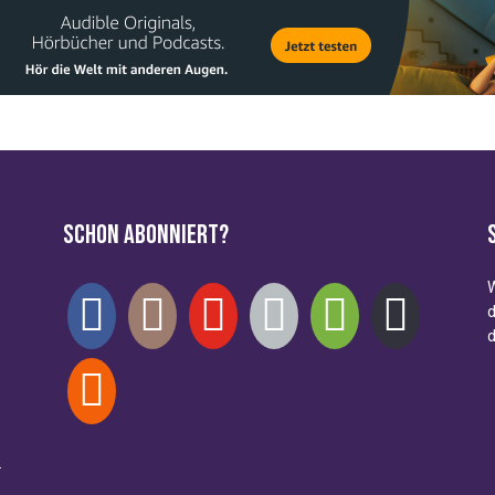
Schon abonniert?
W
d
d
.