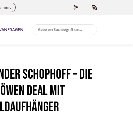
 hier.
 /ANFRAGEN
nder Schophoff – Die
Löwen Deal mit
ildaufhänger