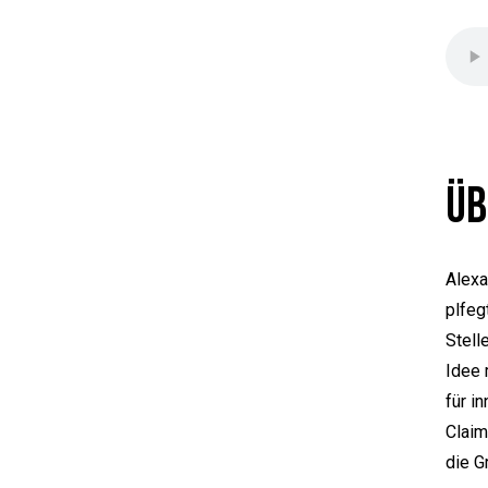
Üb
Alexa
plfeg
Stell
Idee 
für i
Claim
die G