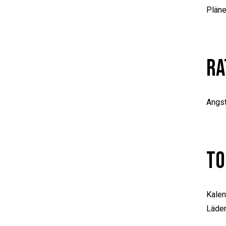
Pläne
Ra
Angst
To
Kalen
Läden