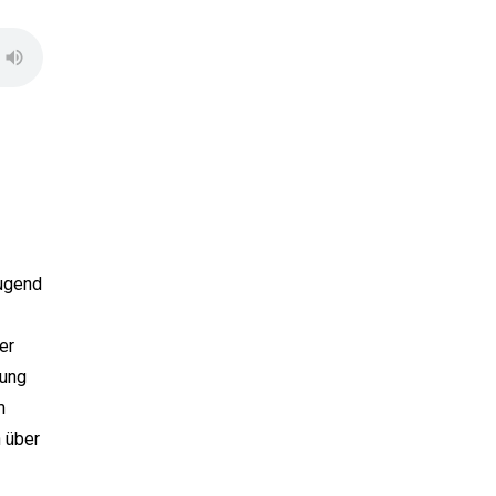
Jugend
er
sung
m
 über