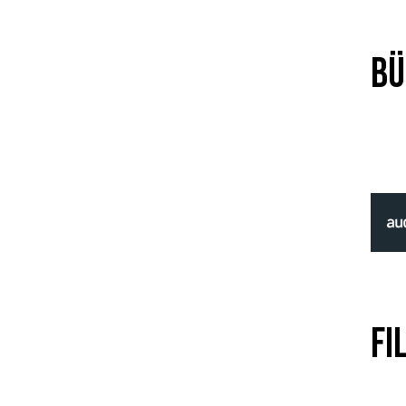
Bü
Fi
.