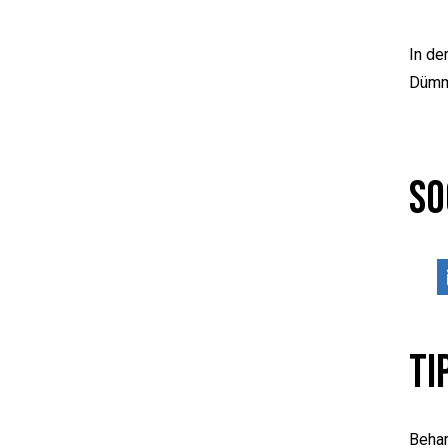
In de
Dümme
So
Ti
Behar