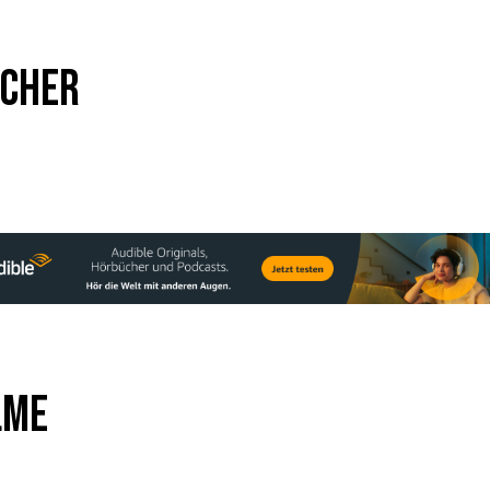
cher
lme