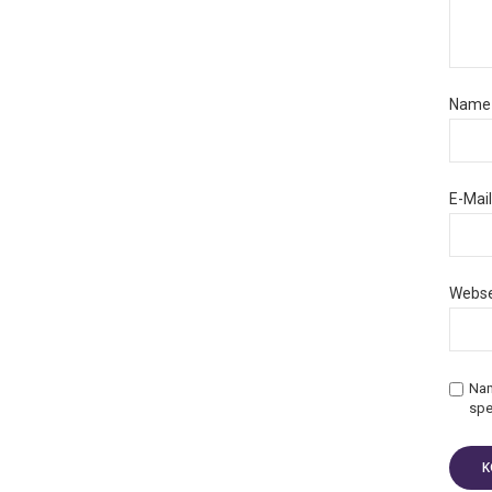
Nam
E-Mai
Webse
Nam
spe