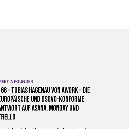
MEET A FOUNDER
168 – Tobias Hagenau von awork – Die
europäische und DSGVO-konforme
Antwort auf asana, Monday und
Trello